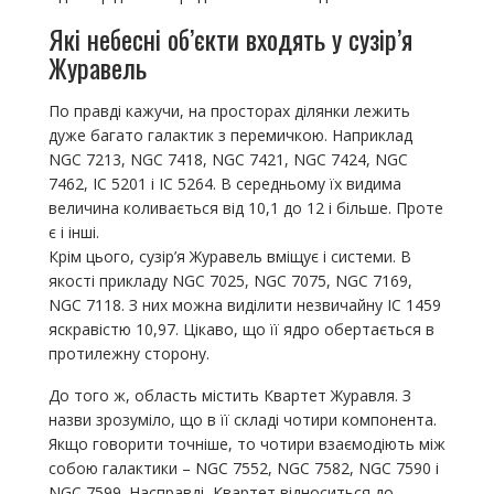
Які небесні об’єкти входять у сузір’я
Журавель
По правді кажучи, на просторах ділянки лежить
дуже багато галактик з перемичкою. Наприклад
NGC 7213, NGC 7418, NGC 7421, NGC 7424, NGC
7462, IC 5201 і IC 5264. В середньому їх видима
величина коливається від 10,1 до 12 і більше. Проте
є і інші.
Крім цього, сузір’я Журавель вміщує і системи. В
якості прикладу NGC 7025, NGC 7075, NGC 7169,
NGC 7118. З них можна виділити незвичайну IC 1459
яскравістю 10,97. Цікаво, що її ядро обертається в
протилежну сторону.
До того ж, область містить Квартет Журавля. З
назви зрозуміло, що в її складі чотири компонента.
Якщо говорити точніше, то чотири взаємодіють між
собою галактики – NGC 7552, NGC 7582, NGC 7590 і
NGC 7599. Насправді, Квартет відноситься до