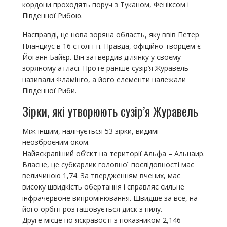
кордони проходять поруч з Туканом, Феніксом і
Південної Рибою.
Насправді, це нова зоряна область, яку ввів Петер
Планциус в 16 столітті. Правда, офіційно творцем є
Йоганн Байєр. Він затвердив ділянку у своєму
зоряному атласі. Проте раніше сузір’я Журавель
називали Фламінго, а його елементи належали
Південної Риби.
Зірки, які утворюють сузір’я Журавель
Між іншим, налічується 53 зірки, видимі
неозброєним оком.
Найяскравіший об’єкт на території Альфа – Альнаир.
Власне, це субкарлик головної послідовності має
величиною 1,74. За твердженням вчених, має
високу швидкість обертання і справляє сильне
інфрачервоне випромінювання. Швидше за все, на
його орбіті розташовується диск з пилу.
Друге місце по яскравості з показником 2,146