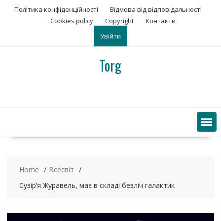
S
Політика конфіденційності
Відмова від відповідальності
k
Сookies policy
Copyright
Контакти
i
Увійти
p
t
o
Torg
c
o
n
t
e
n
t
Home
Всесвіт
Сузір’я Журавель, має в складі безліч галактик