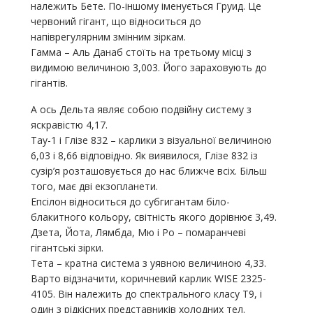
належить Бете. По-іншому іменується Груид. Це
червоний гігант, що відноситься до
напіврегулярним змінним зіркам.
Гамма – Аль Данаб стоїть на третьому місці з
видимою величиною 3,003. Його зараховують до
гігантів.
А ось Дельта являє собою подвійну систему з
яскравістю 4,17.
Тау-1 і Глізе 832 – карлики з візуальної величиною
6,03 і 8,66 відповідно. Як виявилося, Глізе 832 із
сузір’я розташовується до нас ближче всіх. Більш
того, має дві екзопланети.
Епсілон відноситься до субгигантам біло-
блакитного кольору, світність якого дорівнює 3,49.
Дзета, Йота, Лямбда, Мю і Ро – помаранчеві
гігантські зірки.
Тета – кратна система з уявною величиною 4,33.
Варто відзначити, коричневий карлик WISE 2325-
4105. Він належить до спектрального класу Т9, і
один з рідкісних представників холодних тел.