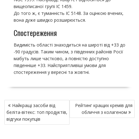
вищеописаної групі IC 1459.
До того ж, є туманність IC 5148. За оцінкою вчених,
вона дуже швидко розширюється.
Спостереження
Видимість області знаходиться на широті від +33 до
-90 градусів. Таким чином, з південних районів Росії
мабуть лише частково, а повністю доступно
південніше +33. Найсприятливіші умови для
спостереження у вересні та жовтні.
Н
Найкращі засоби від
Рейтинг кращих кремів для
а
беліта-вітекс: топ продуктів,
обличчя з колагеном
в
відгуки покупців
и
г